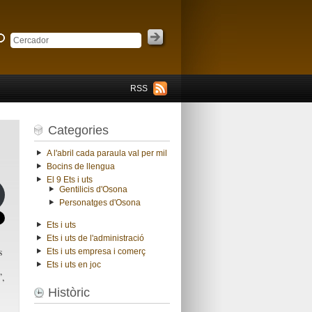
RSS
Categories
A l'abril cada paraula val per mil
Bocins de llengua
El 9 Ets i uts
Gentilicis d'Osona
Personatges d'Osona
Ets i uts
Ets i uts de l'administració
s
Ets i uts empresa i comerç
Ets i uts en joc
”,
Històric