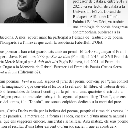
professor de català i, entre 2017 i
2021, va ser lector de català a la
Universitat Eötvös Loránd de
Budapest. Allà, amb Kálmán
Faluba i Balázs Déri, va traduir
una antologia de poesia hongaresa
contemporània publicada a la
duccions. A més, aquest març ha participat a l’estada de traducció de poesia
l’hongarès i a l’inrevés que acull la residència Faberllull d’Olot.
seus poemaris han estat guardonats amb un premi. El 2010 va guanyar el Premi
per a Joves Escriptors 2009 per
Suc de llum (
Fonoll); el 2015, el XVII Premi d
ria Mercè Marçal per
A dalt més alt
(Pagès Editors), i el 2021, el Premi de
t Cugat a la Memòria de Gabriel Ferrater i el Premi de Poesia Crítica Serra
ent a la mà
(Edicions 62).
tim poemari,
Vent a la mà,
segons el jurat del premi, convenç pel “gran contro
 la imaginació”, que convida el lector a la reflexió. El llibre, el trobem dividit
ts diferenciades de forma i contingut: la primera, unes quartetes d’estructura
d’origen persa, anomenades robayat; la segona, el poema llarg “Duna”, que ens
as del temps, i la “Tonada”, uns sonets colpidors dedicats a la mort del pare.
ta, Carles Dachs vetlla per la bellesa del poema, perquè el ritme dels versos, l
e les paraules, la mètrica de la forma i la idea, encaixin d’una manera natural i
, que ens suggereix emoció, sinceritat i senzillesa. Així mateix, els seus poeme
 són el resultat d’una labor exigent o d’un joc pacient, que es construeix