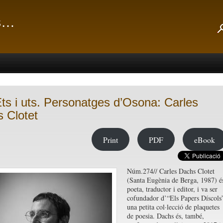
ts…
Ets i uts. Personatges d’Osona: Carles
 Clotet
Print
PDF
eBook
Núm.274// Carles Dachs Clotet
(Santa Eugènia de Berga, 1987) é
poeta, traductor i editor, i va ser
cofundador d’“Els Papers Díscols
una petita col·lecció de plaquetes
de poesia. Dachs és, també,