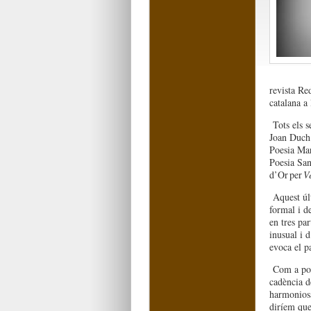
revista Re
catalana a 
Tots els 
Joan Duch 
Poesia Ma
Poesia San
d’Or per
V
Aquest úl
formal i de
en tres par
inusual i 
evoca el p
Com a poe
cadència d
harmoniosa
diríem que