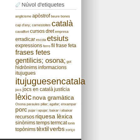
Núvol d'etiquetes
apòstrof
anglicisme
beure
bones
català
cap d'any;
carnestoltes
cursos
dret
cavallfort
empresa
etsiuts
erradicar
escola
expressions
fil
frase feta
ferro
frases fetes
gentilicis; osona;
got
hidrònims
informacions
itujugues
itujuguesencatala
jocs en català
justícia
jocs
lèxic
nova gramàtica
Osona
paraules
pillar; agafar; enxampar
porc
pujar i apujar; baixar i abaixar
riquesa lèxica
recursos
sinònims
temps
termcat
tonis
tèxtil
verbs
topònims
xoriço