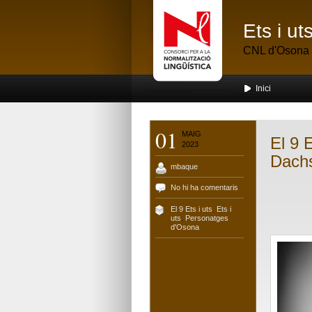
Ets i u
CNL d'Osona
Inici
01
MAIG
El 9 
2023
Dachs
mbaque
No hi ha comentaris
El 9 Ets i uts
,
Ets i
uts
,
Personatges
d'Osona