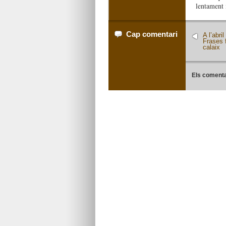
lentament 
Cap comentari
A l’abri
Frases 
calaix
Els comenta