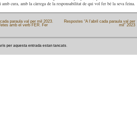
i amb cura, amb la càrrega de la responsabilitat de qui vol fer bé la seva feina.
l cada paraula val per mil 2023.
Respostes “A l’abril cada paraula val per
fetes amb el verb FER. Fer
mil” 2023
ris per aquesta entrada estan tancats
.