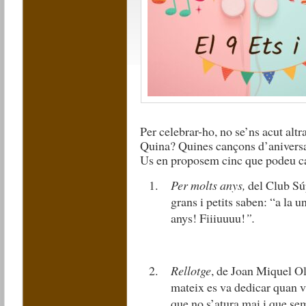
Per celebrar-ho, no se’ns acut alt
Quina? Quines cançons d’anivers
Us en proposem cinc que podeu ca
Per molts anys,
del Club Sú
grans i petits saben: “a la un
anys! Fiiiuuuu!
”.
Rellotge
, de Joan Miquel Ol
mateix es va dedicar quan va
que no s’atura mai i que s