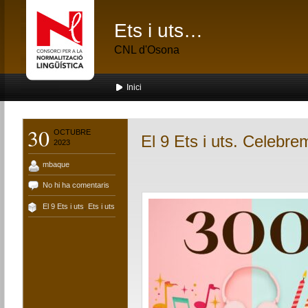
Ets i uts…
CNL d'Osona
Inici
30
OCTUBRE
El 9 Ets i uts. Celebr
2023
mbaque
No hi ha comentaris
El 9 Ets i uts
,
Ets i uts