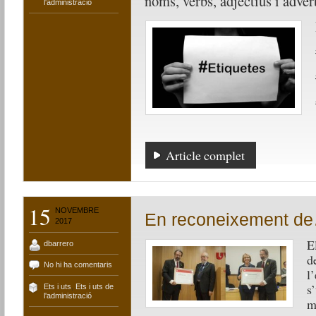
noms, verbs, adjectius i adverb
l'administració
Article complet
15
NOVEMBRE
En reconeixement d
2017
E
dbarrero
d
No hi ha comentaris
l
s
Ets i uts
,
Ets i uts de
l'administració
m