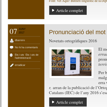
Font: Vet Aquí! Butlletí lingüístic de la Di
Article complet
07
JUNY
Pronunciació del mot 
2017
Novetats ortogràfiques 2016
dbarrero
No hi ha comentaris
El m
erra
Ets i uts
,
Ets i uts de
pron
l'administració
terri
erradicar
Per 
malg
erra 
r,
arran de la publicació de l’Ortog
Catalans (IEC) de l’any 2016 s’e
Article complet