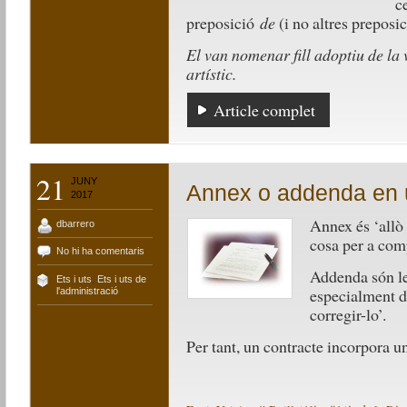
c
preposició
de
(i no altres prepos
El van nomenar fill adoptiu de la 
artístic.
Article complet
21
JUNY
Annex o addenda en 
2017
Annex és ‘allò
dbarrero
cosa per a com
No hi ha comentaris
Addenda són les
Ets i uts
,
Ets i uts de
especialment d’
l'administració
corregir-lo’.
Per tant, un contracte incorpora u