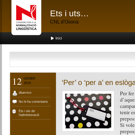
Ets i uts…
CNL d'Osona
Inici
12
GENER
‘Per’ o ‘per a’ en eslò
2018
Per fe
dbarrero
d’aque
No hi ha comentaris
campany
tenir 
Ets i uts de
l'administració
preposi
Si vol
prepos