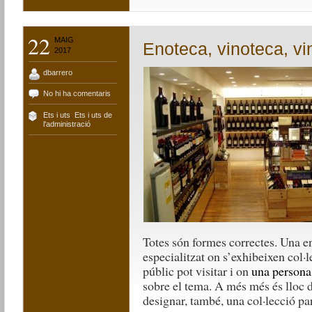
22
MAIG
Enoteca, vinoteca, vi
2017
dbarrero
No hi ha comentaris
Ets i uts
,
Ets i uts de
l'administració
Totes són formes correctes. Una en
especialitzat on s’exhibeixen col·l
públic pot visitar i on
una persona
sobre el tema. A més més és lloc d
designar, també, una col·lecció par