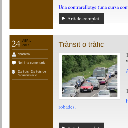
Una contrarellotge (una cursa cont
Article complet
24
ABRIL
Trànsit o tràfic
2017
T
dbarrero
No hi ha comentaris
A
Ets i uts
,
Ets i uts de
l'administració
T
H
robades.