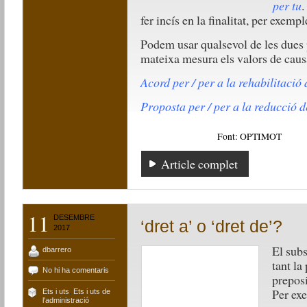
per tu
.
fer incís en la finalitat, per exempl
Podem usar qualsevol de les dues 
mateixa mesura els valors de causa
Acord per / per a la rehabilitació 
Proposta per / per a la reducció d
Font: OPTIMOT
Article complet
11
DESEMBRE
‘dret a’ o ‘dret de’?
2017
El sub
dbarrero
tant la
No hi ha comentaris
prepos
Per ex
Ets i uts
,
Ets i uts de
l'administració