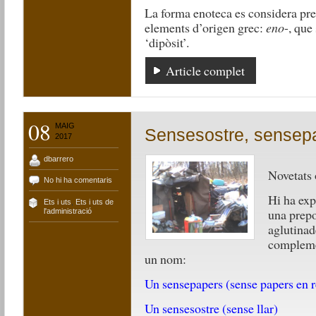
La forma enoteca es considera pre
elements d’origen grec:
eno
-, que 
‘dipòsit’.
Article complet
08
MAIG
Sensesostre, sense
2017
dbarrero
Novetats 
No hi ha comentaris
Hi ha exp
Ets i uts
,
Ets i uts de
una prepo
l'administració
aglutinad
compleme
un nom:
Un sensepapers (sense papers en r
Un sensesostre (sense llar)