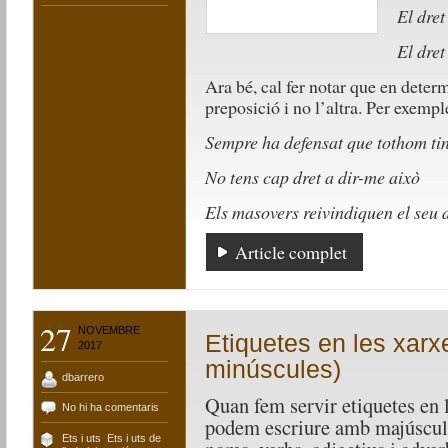
El dret
El dret
Ara bé, cal fer notar que en determ
preposició i no l’altra. Per exempl
Sempre ha defensat que tothom tin
No tens cap dret a dir-me això
Els masovers reivindiquen el seu dr
Article complet
27
NOVEMBRE
Etiquetes en les xarx
2017
minúscules)
dbarrero
Quan fem servir etiquetes en 
No hi ha comentaris
podem escriure amb majúscula 
Ets i uts
,
Ets i uts de