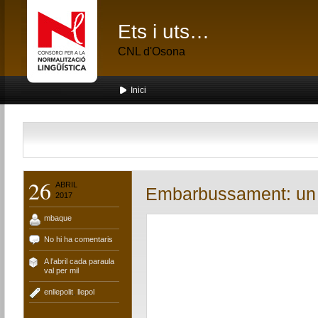
Ets i uts…
CNL d'Osona
Inici
26
ABRIL
Embarbussament: un l
2017
mbaque
No hi ha comentaris
A l'abril cada paraula
val per mil
enllepolit
,
llepol