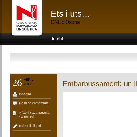
Ets i uts…
CNL d'Osona
Inici
26
ABRIL
Embarbussament: un ll
2017
mbaque
No hi ha comentaris
A l'abril cada paraula
val per mil
enllepolit
,
llepol