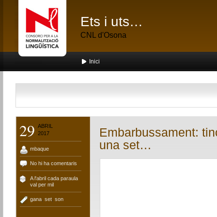
Ets i uts…
CNL d'Osona
Inici
29
ABRIL
Embarbussament: tinc
2017
una set…
mbaque
No hi ha comentaris
A l'abril cada paraula
val per mil
gana
,
set
,
son